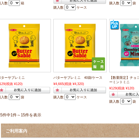
購入数
箱
購入数
袋
購入数
ケース
バターサブレミニ
バターサブレミニ 40袋/ケース
【数量限定】チョ
ーミントミニ
129
(税抜 ¥120)
¥4,665
(税抜 ¥4,320)
¥129
(税抜 ¥120)
購入数
袋
購入数
ケース
購入数
袋
15件中1件～15件を表示
ご利用案内