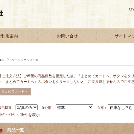
ご利用案内
お問い合せ
サイトマ
TOP
ベーシックシリーズ
【ご注文方法】ご希望の商品個数を指定した後、「まとめてカートへ」ボタンをク
※「まとめてカートへ」のボタンをクリックしないと、注文反映しませんのでご注
表示切替：
並び順：
在庫：
15件中1件～15件を表示
商品一覧