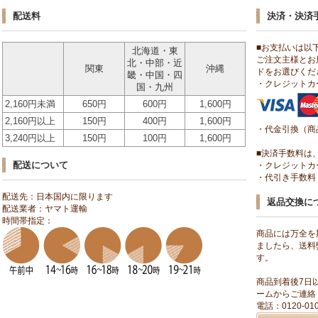
配送料
決済・決済
■お支払いは以
北海道・東
ご注文主様とお
北・中部・近
関東
沖縄
ドをお選びくだ
畿・中国・四
・クレジットカ
国・九州
2,160円未満
650円
600円
1,600円
2,160円以上
150円
400円
1,600円
・代金引換（商
3,240円以上
150円
100円
1,600円
■決済手数料は
配送について
・クレジットカ
・代引き手数料：
配送先：日本国内に限ります
返品交換に
配送業者：ヤマト運輸
時間帯指定：
商品には万全を
ましたら、送料
す。
商品到着後7日
ームからご連絡
電話：0120-0