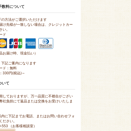
手数料について
下の方法がご選択いただけます
届け先様が一致しない場合は、クレジットカー
さい。
ード
品お届け時、現金払い）
、下記ご案内になります
ード：無料
330円(税込)～
ついて
期しておりますが、万一品質に不都合がござい
弊社負担にて返品または交換をお受けいたしま
以内に下記までお電話、またはお問い合わせフォ
ください。
10-553 （お客様相談室）