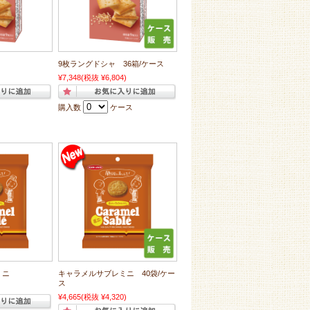
9枚ラングドシャ 36箱/ケース
¥7,348
(税抜 ¥6,804)
購入数
ケース
ミニ
キャラメルサブレミニ 40袋/ケー
ス
¥4,665
(税抜 ¥4,320)