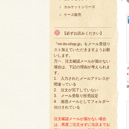
カルケットシリーズ
ケース販売
【必ずお読みください】
『mr-ito-shop.jp』をメール受信リ
スト加えていただきますようお願
いします。
万一、注文確認メールが届かない
場合は、下記の理由が考えられま
す。
¥
1. 入力されたメールアドレスが
間違っている
2. 注文が完了していない
3. メール受取り拒否設定
4. 迷惑メールとしてフォルダー
分けされている
注文確認メールが届かない場合
は、再度ご注文せずに当店までお