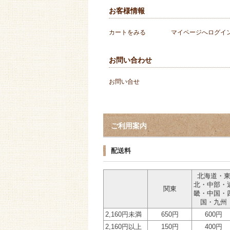
お客様情報
カートをみる
マイページへログイ
お問い合わせ
お問い合せ
ご利用案内
配送料
北海道・
北・中部・
関東
畿・中国・
国・九州
2,160円未満
650円
600円
2,160円以上
150円
400円