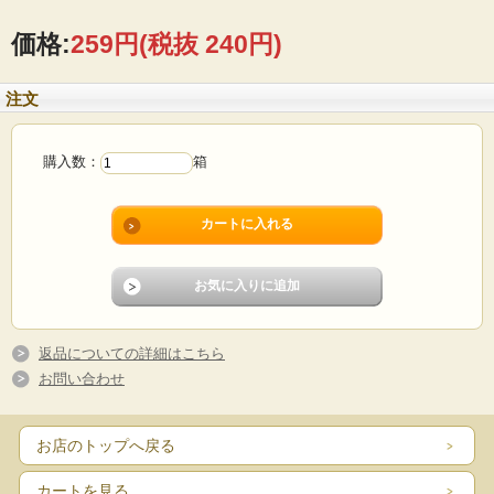
価格:
259円
(税抜 240円)
さっくりとした歯ざわりと、豊かなチョコチップの味わいが溶け合った本格派チ
注文
ョコチップクッキーです。
おいしさのひみつ
購入数：
箱
●発売から40年受け継がれた当社独自配合のスパイスを使用すること
で、香り高い生地に仕上げています。
●チョコチップを15％含有しており、チョコチップのリッチな味わいが
楽しめます。
●当社独自配合により、サクサクな食感を実現しています。
返品についての詳細はこちら
■内容量
お問い合わせ
15枚
■賞味期限
お店のトップへ戻る
製造日より1年
■原材料名
カートを見る