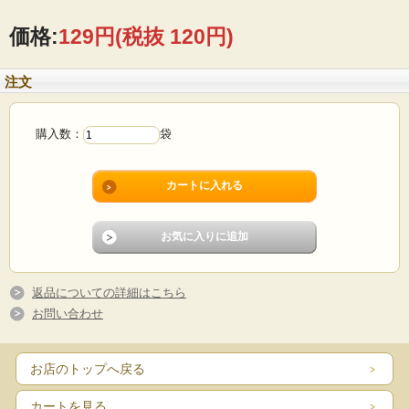
価格:
129円
(税抜 120円)
ミントグリーンの生地にチョコチップをアクセントとして加えた、
注文
見た目にも味わいにも清涼感のある一口サイズのクッキーです。
おいしさのひみつ
購入数：
袋
●口に入れた瞬間、爽やかなミントの香りが広がり、甘いチョコチップ
とのバランスが良く、
最後まで飽きずに楽しめます。
●オーブン温度、焼き時間を調整することで、ミントの色合いを残して
います。
暑い夏に、見た目からも爽やかな気分になることができます。
●原料の配合や生地の焼き方にこだわり、
返品についての詳細はこちら
軽やかでサクサクとした食感に仕上げました。
お問い合わせ
■内容量
お店のトップへ戻る
60g
■賞味期限
カートを見る