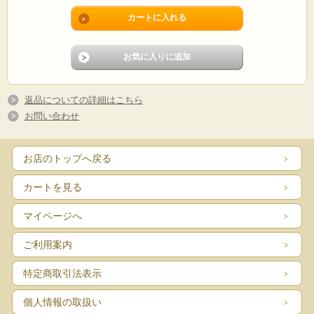
●国産小麦を丸ごと挽いて作られた全粒粉を使用しました。
●丸ごと挽かれた表皮や胚芽の香ばしい風味が、プレッツェルの食べや
すさにも貢献します。
●わさびの辛みがビールのおつまみにピッタリの味わいです。
●安曇野産本わさびの刺激に粉末しょうゆをあわせた奥行きのある塩味
です。
返品についての詳細はこちら
お問い合わせ
■内容量
40g
お店のトップへ戻る
■賞味期限
カートを見る
製造日より8ヶ月
■原材料名
マイページへ
小麦粉（国内製造）、小麦全粒粉、植物油脂、ショートニング、食塩、砂糖、パ
ン酵母、塩わさびシーズニング、麦芽エキス／重曹、増粘剤（プルラン）、調味
ご利用案内
料（アミノ酸等）、膨張剤、酸化防止剤（ローズマリー抽出物）、乳化剤、香
料、酸味料、香辛料抽出物、甘味料（ステビア、カンゾウ）、（一部に小麦・大
豆を含む）
特定商取引法表示
■アレルゲン（特定原材料に準ずるものも含む）
個人情報の取扱い
小麦・大豆