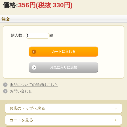
価格:
356円
(税抜 330円)
ヨーロッパ産バターをたっぷり練りこんだバタークッキーと甘さ控えめのココア
注文
クッキーを組み合わせチェック柄に仕上げました。
おいしさのひみつ
購入数：
箱
●独自製法で成型した美しいチェック柄のクッキーです。
●ほどけるような食感を楽しめるよう、ヨーロッパ産バターをたっぷり
練りこんでいます。（製品中ヨーロッパ産バター14%）
●上品な甘さに仕上げるため、ココアクッキー生地は甘さを控えていま
す。
●チェック柄なので、食べるたびにプレーンとココアのバランスの変化
返品についての詳細はこちら
を楽しめます。
お問い合わせ
●専門店のケーキでも使われる小麦粉を使用することで、本格的なくち
どけを楽しめます。
お店のトップへ戻る
■内容量
カートを見る
8枚（個包装）