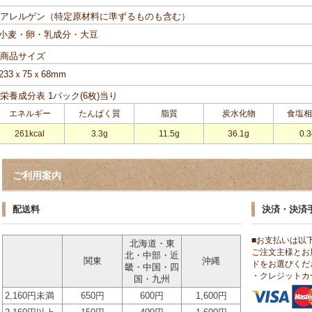
■アレルゲン（特定原材料に準ずるものも含む）
小麦・卵・乳成分・大豆
■商品サイズ
233ｘ75ｘ68mm
■栄養成分表 1パック(6枚)当り
エネルギー
たんぱく質
脂質
炭水化物
食塩相
261kcal
3.3g
11.5g
36.1g
0.3
ご利用案内
配送料
決済・決済
■お支払いは以
北海道・東
ご注文主様とお
北・中部・近
関東
沖縄
ドをお選びくだ
畿・中国・四
・クレジットカ
国・九州
2,160円未満
650円
600円
1,600円