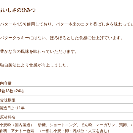
おいしさのひみつ
●バターを4.5％使用しており、バター本来のコクと香ばしさを味わって
●バタークッキーにはない、ほろほろとした食感に仕上げています。
●豊かな卵の風味を味わっていただけます。
●独自製法により食感が向上しました。
■内容量
1箱18枚×24箱
■賞味期限
製造日より1年
■原材料名
小麦粉（国内製造）、砂糖、ショートニング、でん粉、マーガリン、鶏卵、
香料、アナトー色素、（一部に小麦・卵・乳成分・大豆を含む）