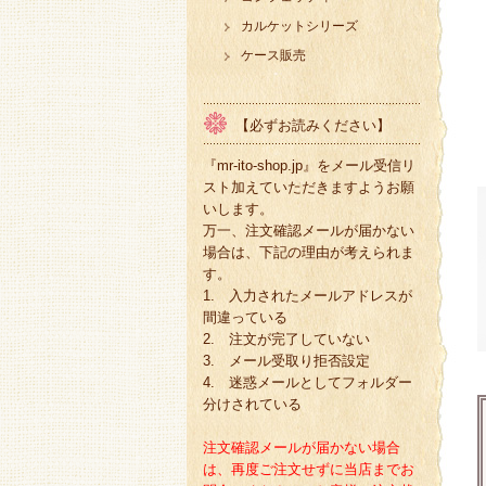
カルケットシリーズ
ケース販売
【必ずお読みください】
『mr-ito-shop.jp』をメール受信リ
スト加えていただきますようお願
いします。
万一、注文確認メールが届かない
場合は、下記の理由が考えられま
す。
1. 入力されたメールアドレスが
間違っている
2. 注文が完了していない
3. メール受取り拒否設定
4. 迷惑メールとしてフォルダー
分けされている
注文確認メールが届かない場合
は、再度ご注文せずに当店までお