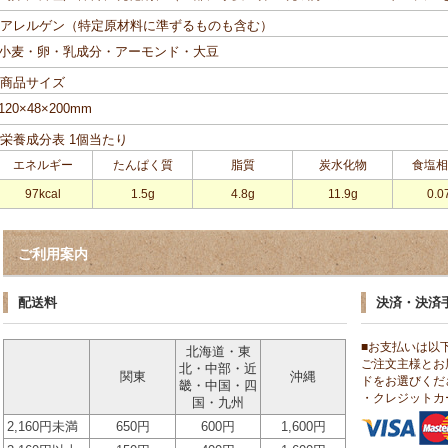
■アレルゲン（特定原材料に準ずるものも含む）
小麦・卵・乳成分・アーモンド・大豆
■商品サイズ
120×48×200mm
■栄養成分表 1個当たり
エネルギー
たんぱく質
脂質
炭水化物
食塩相
97kcal
1.5g
4.8g
11.9g
0.0
ご利用案内
配送料
決済・決済
■お支払いは以
北海道・東
ご注文主様とお
北・中部・近
関東
沖縄
ドをお選びくだ
畿・中国・四
・クレジットカ
国・九州
2,160円未満
650円
600円
1,600円