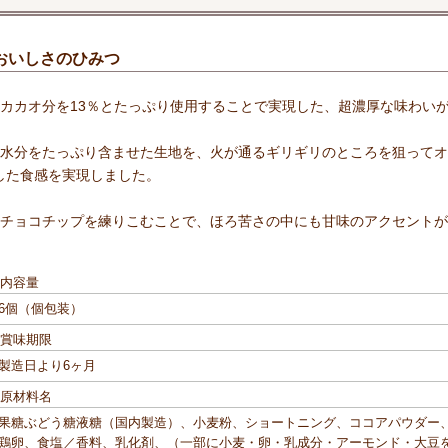
おいしさのひみつ
●カカオ分を13％とたっぷり使用することで実現した、超濃厚な味わい
●水分をたっぷり含ませた生地を、火が通るギリギリのところを狙って
した食感を実現しました。
●チョコチップを練りこむことで、ほろ苦さの中にも甘味のアクセント
■内容量
6個（個包装）
■賞味期限
製造日より6ヶ月
■原材料名
果糖ぶどう糖液糖（国内製造）、小麦粉、ショートニング、ココアパウダー
鶏卵、食塩／香料、乳化剤、（一部に小麦・卵・乳成分・アーモンド・大豆