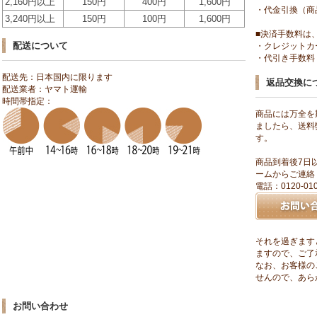
2,160円以上
150円
400円
1,600円
・代金引換（商
3,240円以上
150円
100円
1,600円
■決済手数料は
配送について
・クレジットカ
・代引き手数料：
配送先：日本国内に限ります
返品交換に
配送業者：ヤマト運輸
時間帯指定：
商品には万全を
ましたら、送料
す。
商品到着後7日
ームからご連絡
電話：0120-0
それを過ぎます
ますので、ご了
なお、お客様の
せんので、あら
お問い合わせ